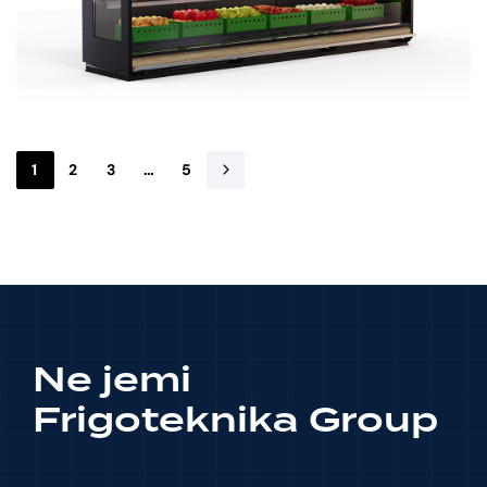
1
2
3
…
5
Ne jemi
Frigoteknika Group