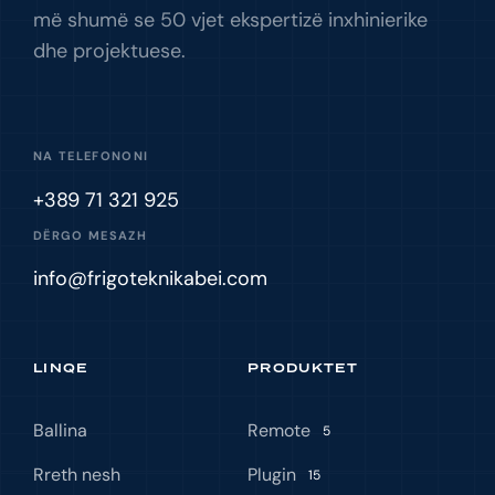
më shumë se 50 vjet ekspertizë inxhinierike
dhe projektuese.
NA TELEFONONI
+389 71 321 925
DËRGO MESAZH
info@frigoteknikabei.com
LINQE
PRODUKTET
Ballina
Remote
5
Rreth nesh
Plugin
15