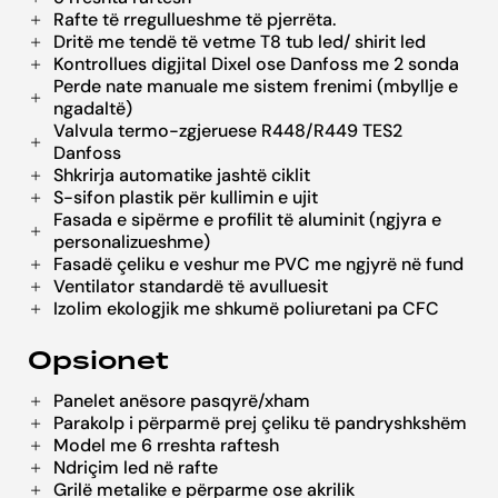
Rafte të rregullueshme të pjerrëta.
Dritë me tendë të vetme T8 tub led/ shirit led
Kontrollues digjital Dixel ose Danfoss me 2 sonda
Perde nate manuale me sistem frenimi (mbyllje e
ngadaltë)
Valvula termo-zgjeruese R448/R449 TES2
Danfoss
Shkrirja automatike jashtë ciklit
S-sifon plastik për kullimin e ujit
Fasada e sipërme e profilit të aluminit (ngjyra e
personalizueshme)
Fasadë çeliku e veshur me PVC me ngjyrë në fund
Ventilator standardë të avulluesit
Izolim ekologjik me shkumë poliuretani pa CFC
Opsionet
Panelet anësore pasqyrë/xham
Parakolp i përparmë prej çeliku të pandryshkshëm
Model me 6 rreshta raftesh
Ndriçim led në rafte
Grilë metalike e përparme ose akrilik