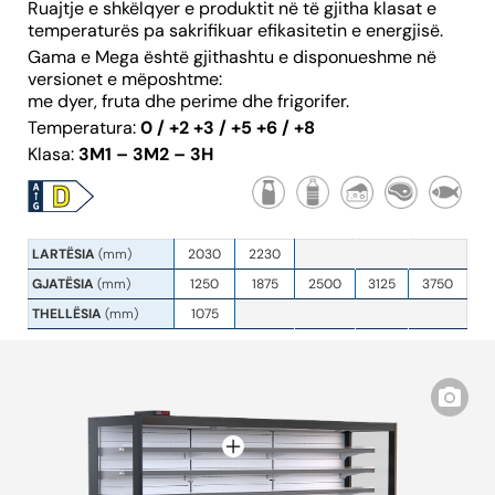
Ruajtje e shkëlqyer e produktit në të gjitha klasat e
temperaturës pa sakrifikuar efikasitetin e energjisë.
Gama e Mega është gjithashtu e disponueshme në
versionet e mëposhtme:
me dyer, fruta dhe perime dhe frigorifer.
Temperatura:
0 / +2 +3 / +5 +6 / +8
Klasa:
3M1 – 3M2 – 3H
LARTËSIA
(mm)
2030
2230
GJATËSIA
(mm)
1250
1875
2500
3125
3750
THELLËSIA
(mm)
1075