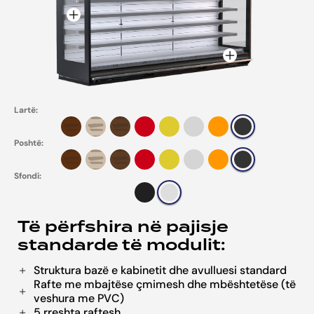
Lartë:
Poshtë:
Sfondi:
Të përfshira në pajisje
standarde të modulit:
Struktura bazë e kabinetit dhe avulluesi standard
Rafte me mbajtëse çmimesh dhe mbështetëse (të
veshura me PVC)
5 rreshta raftesh