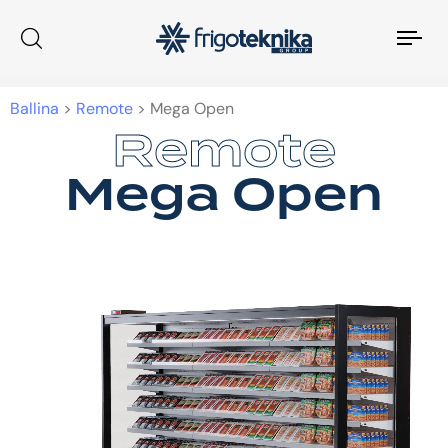
Tog
nav
Ballina
>
Remote
>
Mega Open
Remote
Remote
Mega Open