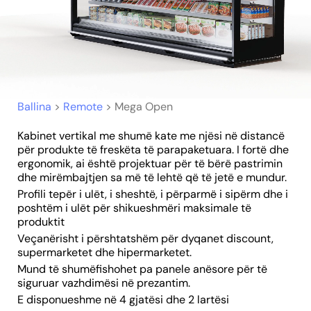
Ballina
>
Remote
>
Mega Open
Kabinet vertikal me shumë kate me njësi në distancë
për produkte të freskëta të parapaketuara. I fortë dhe
ergonomik, ai është projektuar për të bërë pastrimin
dhe mirëmbajtjen sa më të lehtë që të jetë e mundur.
Profili tepër i ulët, i sheshtë, i përparmë i sipërm dhe i
poshtëm i ulët për shikueshmëri maksimale të
produktit
Veçanërisht i përshtatshëm për dyqanet discount,
supermarketet dhe hipermarketet.
Mund të shumëfishohet pa panele anësore për të
siguruar vazhdimësi në prezantim.
E disponueshme në 4 gjatësi dhe 2 lartësi