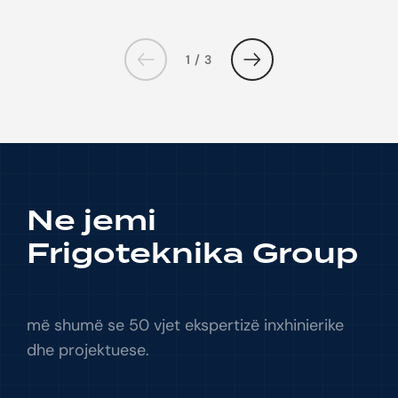
1 / 3
Ne jemi
Frigoteknika Group
më shumë se 50 vjet ekspertizë inxhinierike
dhe projektuese.