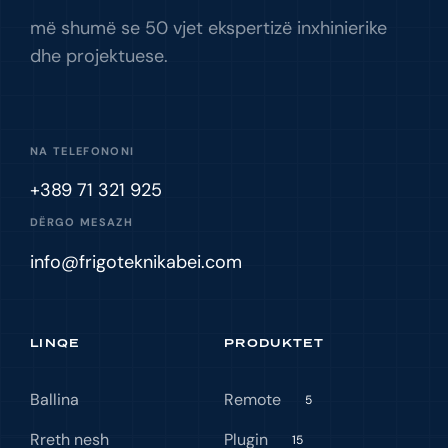
më shumë se 50 vjet ekspertizë inxhinierike
dhe projektuese.
NA TELEFONONI
+389 71 321 925
DËRGO MESAZH
info@frigoteknikabei.com
LINQE
PRODUKTET
Ballina
Remote
5
Rreth nesh
Plugin
15