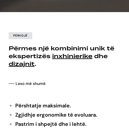
PËRVOJË
Përmes një kombinimi unik të
ekspertizës
inxhinierike
dhe
dizajnit
.
── Lexo më shumë
Përshtatje maksimale.
Zgjidhje ergonomike të evoluara.
Pastrim i shpejtë dhe i lehtë.