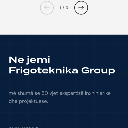
1 / 3
Ne jemi
Frigoteknika Group
më shumë se 50 vjet ekspertizë inxhinierike
dhe projektuese.