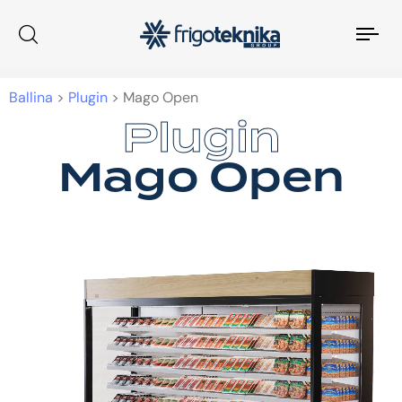
Tog
nav
Ballina
>
Plugin
>
Mago Open
Plugin
Plugin
Mago Open