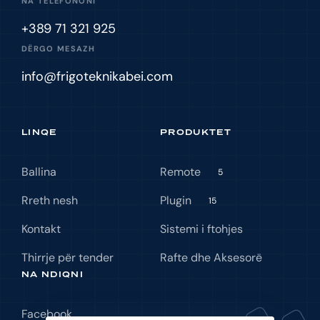
NA TELEFONONI
+389 71 321 925
DËRGO MESAZH
info@frigoteknikabei.com
LINQE
PRODUKTET
Ballina
Remote
5
Rreth nesh
Plugin
15
Kontakt
Sistemi i ftohjes
Thirrje për tender
Rafte dhe Aksesorë
NA NDIQNI
Facebook