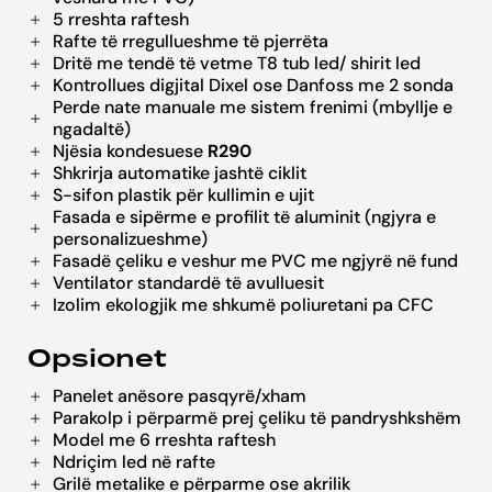
5 rreshta raftesh
Rafte të rregullueshme të pjerrëta
Dritë me tendë të vetme T8 tub led/ shirit led
Kontrollues digjital Dixel ose Danfoss me 2 sonda
Perde nate manuale me sistem frenimi (mbyllje e
ngadaltë)
Njësia kondesuese
R290
Shkrirja automatike jashtë ciklit
S-sifon plastik për kullimin e ujit
Fasada e sipërme e profilit të aluminit (ngjyra e
personalizueshme)
Fasadë çeliku e veshur me PVC me ngjyrë në fund
Ventilator standardë të avulluesit
Izolim ekologjik me shkumë poliuretani pa CFC
Opsionet
Panelet anësore pasqyrë/xham
Parakolp i përparmë prej çeliku të pandryshkshëm
Model me 6 rreshta raftesh
Ndriçim led në rafte
Grilë metalike e përparme ose akrilik