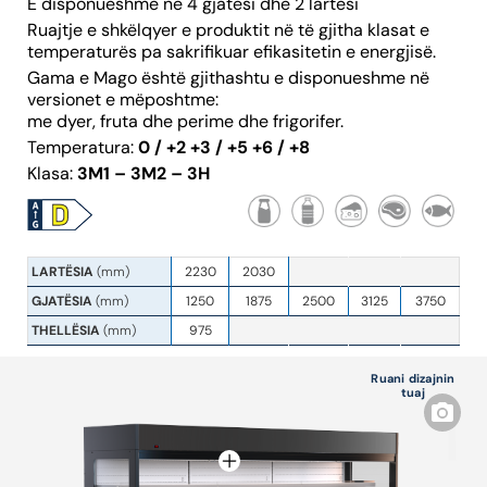
E disponueshme në 4 gjatësi dhe 2 lartësi
Ruajtje e shkëlqyer e produktit në të gjitha klasat e
temperaturës pa sakrifikuar efikasitetin e energjisë.
Gama e Mago është gjithashtu e disponueshme në
versionet e mëposhtme:
me dyer, fruta dhe perime dhe frigorifer.
Temperatura:
0 / +2 +3 / +5 +6 / +8
Klasa:
3M1 – 3M2 – 3H
LARTËSIA
(mm)
2230
2030
GJATËSIA
(mm)
1250
1875
2500
3125
3750
THELLËSIA
(mm)
975
Ruani dizajnin
tuaj