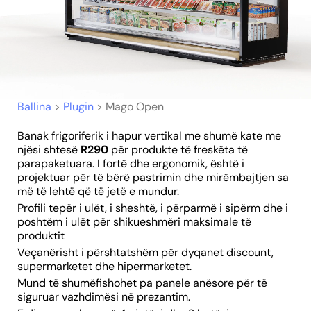
Ballina
>
Plugin
>
Mago Open
Banak frigoriferik i hapur vertikal me shumë kate me
njësi shtesë
R290
për produkte të freskëta të
parapaketuara. I fortë dhe ergonomik, është i
projektuar për të bërë pastrimin dhe mirëmbajtjen sa
më të lehtë që të jetë e mundur.
Profili tepër i ulët, i sheshtë, i përparmë i sipërm dhe i
poshtëm i ulët për shikueshmëri maksimale të
produktit
Veçanërisht i përshtatshëm për dyqanet discount,
supermarketet dhe hipermarketet.
Mund të shumëfishohet pa panele anësore për të
siguruar vazhdimësi në prezantim.