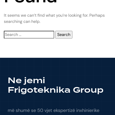
It seems we can’t find what you’re looking for. Perhaps
searching can help.
Ne jemi
Frigoteknika Group
më shumë se 50 vjet ekspertizë inxhinierike