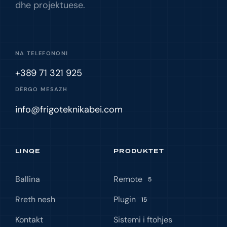
dhe projektuese.
NA TELEFONONI
+389 71 321 925
DËRGO MESAZH
info@frigoteknikabei.com
LINQE
PRODUKTET
Ballina
Remote
5
Rreth nesh
Plugin
15
Kontakt
Sistemi i ftohjes