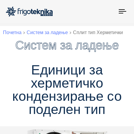
Tog
nav
Почетна
>
Систем за ладење
>
Сплит тип Херметички
Систем за ладење
Систем за ладење
Единици за
херметичко
кондензирање со
поделен тип