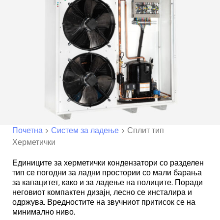
Почетна
>
Систем за ладење
>
Сплит тип
Херметички
Единиците за херметички кондензатори со разделен
тип се погодни за ладни простории со мали барања
за капацитет, како и за ладење на полиците. Поради
неговиот компактен дизајн, лесно се инсталира и
одржува. Вредностите на звучниот притисок се на
минимално ниво.