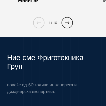
М
Минипак
1 / 10
Ние сме Фриготекника
Груп
повеќе од 50 години инженерска и
дизајнерска експертиза.