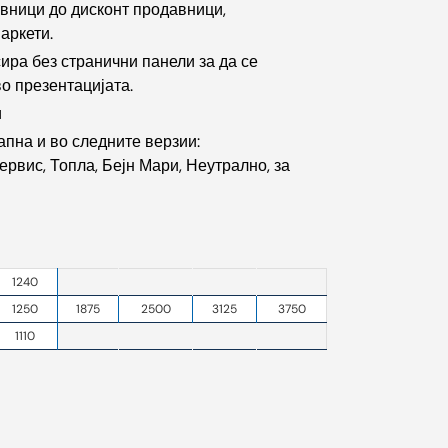
вници до дисконт продавници,
аркети.
ира без странични панели за да се
о презентацијата.
и
апна и во следните верзии:
рвис, Топла, Бејн Мари, Неутрално, за
1240
1250
1875
2500
3125
3750
1110