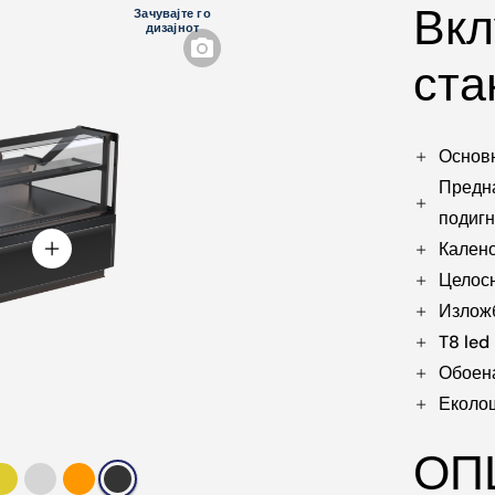
Вкл
Зачувајте го
дизајнот
ста
Основн
Предна
подигн
Калено
Целосн
Изложб
T8 led
Обоен
Еколош
ОП