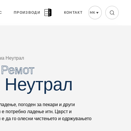
С
ПРОИЗВОДИ
КОНТАКТ
MK
ма Неутрал
 Ремот
 Ремот
 Неутрал
ладење, погоден за пекари и други
 е потребно ладење итн. Цврст и
н е да го олесни чистењето и одржувањето