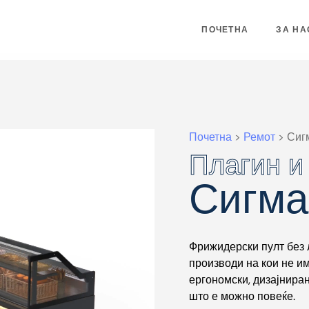
ПОЧЕТНА
ЗА НА
Почетна
>
Ремот
>
Сиг
Плагин и
Плагин и
Сигма
Фрижидерски пулт без 
производи на кои не им
ергономски, дизајнира
што е можно повеќе.