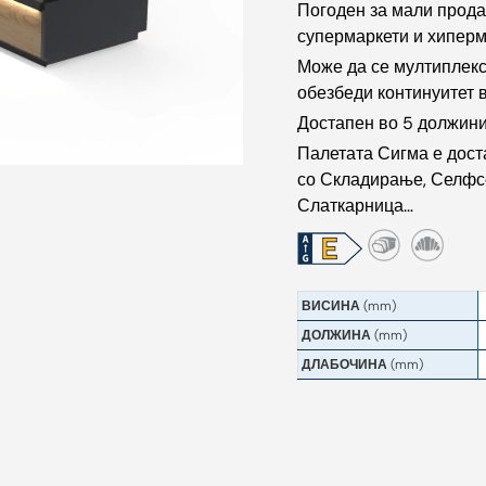
Погоден за мали прода
супермаркети и хиперм
Може да се мултиплекс
обезбеди континуитет в
Достапен во 5 должин
Палетата Сигма е дост
со Складирање, Селфсе
Слаткарница…
ВИСИНА
(mm)
ДОЛЖИНА
(mm)
ДЛАБОЧИНА
(mm)