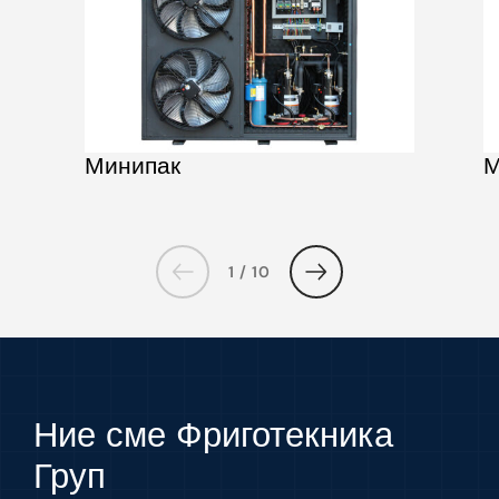
М
Минипак
1 / 10
Ние сме Фриготекника
Груп