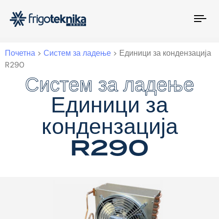
Tog
nav
Почетна
>
Систем за ладење
>
Единици за кондензација
R290
Систем за ладење
Систем за ладење
Единици за
кондензација
R290