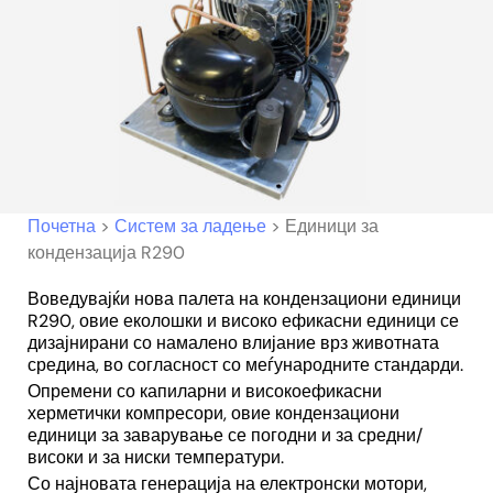
Почетна
>
Систем за ладење
>
Единици за
кондензација R290
Воведувајќи нова палета на кондензациони единици
R290, овие еколошки и високо ефикасни единици се
дизајнирани со намалено влијание врз животната
средина, во согласност со меѓународните стандарди.
Опремени со капиларни и високоефикасни
херметички компресори, овие кондензациони
единици за заварување се погодни и за средни/
високи и за ниски температури.
Со најновата генерација на електронски мотори,